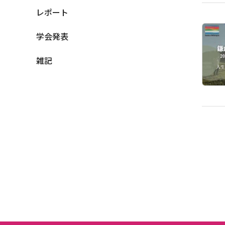
レポート
学会発表
雑記